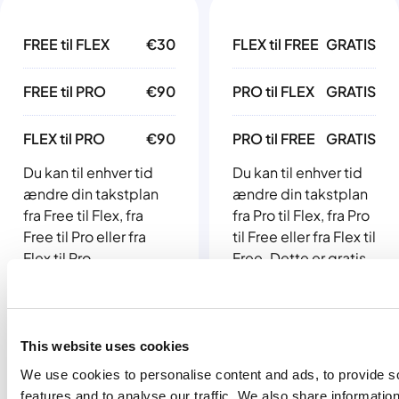
FREE til FLEX
€30
FLEX til FREE
GRATIS
FREE til PRO
€90
PRO til FLEX
GRATIS
FLEX til PRO
€90
PRO til FREE
GRATIS
Du kan til enhver tid
Du kan til enhver tid
ændre din takstplan
ændre din takstplan
fra Free til Flex, fra
fra Pro til Flex, fra Pro
Free til Pro eller fra
til Free eller fra Flex til
Flex til Pro.
Free. Dette er gratis.
En ændring til en
Se venligst
lavere plan vil ikke
pristabellen på denne
påvirke din
side for det
faktureringsdato.
This website uses cookies
gældende gebyr. Når
du skifter til en højere
We use cookies to personalise content and ads, to provide s
plan, vil dit
features and to analyse our traffic. We also share informatio