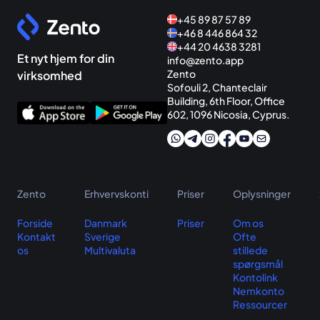
+45 89 87 57 89
+46 8 446 864 32
+44 20 4638 3281
Et nyt hjem for din
info@zento.app
Zento
virksomhed
Sofouli 2, Chanteclair
Building, 6th Floor, Office
602, 1096 Nicosia, Cyprus.
Zento
Erhvervskonti
Priser
Oplysninger
Forside
Danmark
Priser
Om os
Kontakt
Sverige
Ofte
os
Multivaluta
stillede
spørgsmål
Kontolink
Nemkonto
Ressourcer