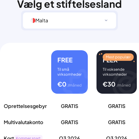
Vælg et stiftelsesland
Malta
Mest populær
FREE
FLEX
Til små
Til voksende
virksomheder
virksomheder
€
0
€
30
/måned
/måned
Oprettelsesgebyr
GRATIS
GRATIS
Multivalutakonto
GRATIS
GRATIS
Kort
Q3 2026
Q3 2026
Kommer snart