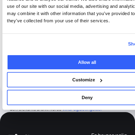
eksisterende
use of our site with our social media, advertising and analyt
abonnement, hvis et
may combine it with other information that you’ve provided to
sådant findes, ophøre,
they’ve collected from your use of their services.
og din
faktureringsdato vil
blive nulstillet til
Sh
datoen for ændringen.
Én måneds nyt
Allow all
abonnement er
inkluderet i
opgraderingsgebyret.
Customize
Deny
For yderligere oplysninger om ændring af din plan henvises til
det relevante afsnit i vores
vilkår og betingelser