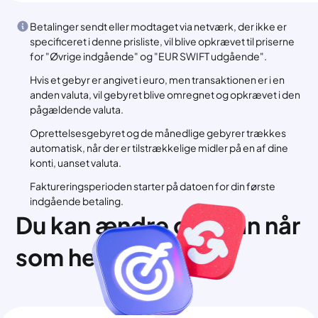
Betalinger sendt eller modtaget via netværk, der ikke er
specificeret i denne prisliste, vil blive opkrævet til priserne
for "Øvrige indgående" og "EUR SWIFT udgående".
Hvis et gebyr er angivet i euro, men transaktionen er i en
anden valuta, vil gebyret blive omregnet og opkrævet i den
pågældende valuta.
Oprettelsesgebyret og de månedlige gebyrer trækkes
automatisk, når der er tilstrækkelige midler på en af dine
konti, uanset valuta.
Faktureringsperioden starter på datoen for din første
indgående betaling.
Du kan ændre din plan når
som helst