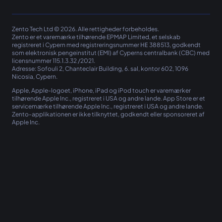
Zento Tech Ltd © 2026. Alle rettigheder forbeholdes.
Zento er et varemærke tilhørende EPMAP Limited, et selskab
registreret i Cypern med registreringsnummer ΗΕ 388513, godkendt
som elektronisk pengeinstitut (EMI) af Cyperns centralbank (CBC) med
licensnummer 115.1.3.32 /2021.
Adresse: Sofouli 2, Chanteclair Building, 6. sal, kontor 602, 1096
Nicosia, Cypern.
Apple, Apple-logoet, iPhone, iPad og iPod touch er varemærker
tilhørende Apple Inc., registreret i USA og andre lande. App Store er et
servicemærke tilhørende Apple Inc., registreret i USA og andre lande.
Zento-applikationen er ikke tilknyttet, godkendt eller sponsoreret af
Apple Inc.