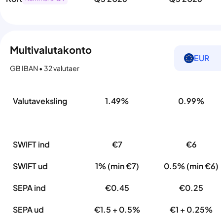
Multivalutakonto
EUR
GB IBAN • 32 valutaer
Valutaveksling
1.49%
0.99%
SWIFT ind
€7
€6
SWIFT ud
1% (min €7)
0.5% (min €6)
SEPA ind
€0.45
€0.25
SEPA ud
€1.5 + 0.5%
€1 + 0.25%