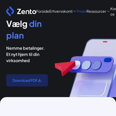
Ko
Forside
Erhvervskonti
Priser
Ressourcer
os
Vælg
din
plan
Nemme betalinger.
Et nyt hjem til din
virksomhed
Download PDF