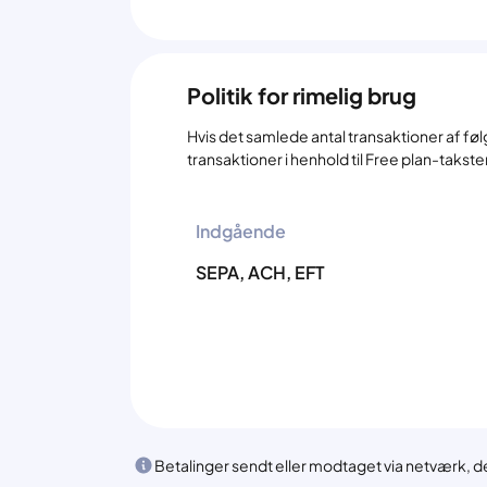
Politik for rimelig brug
Hvis det samlede antal transaktioner af f
transaktioner i henhold til Free plan-takste
Indgående
SEPA, ACH, EFT
Betalinger sendt eller modtaget via netværk, de