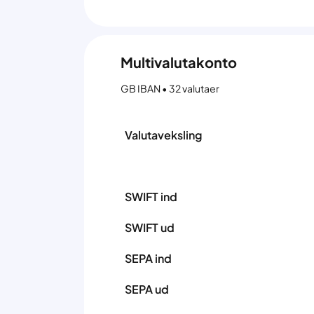
Multivalutakonto
GB IBAN • 32 valutaer
Valutaveksling
SWIFT ind
SWIFT ud
SEPA ind
SEPA ud