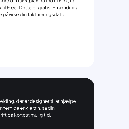
dre din takstplan fra Pro til Flex, fra
lex til Free. Dette er gratis. En ændring
kke påvirke din faktureringsdato.
elding, der er designet til at hjælpe
ennem de enkle trin, så din
ft på kortest mulig tid.