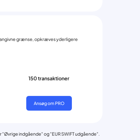
en angivne grænse, opkræves yderligere
150 transaktioner
Ansøg om PRO
ne for "Øvrige indgående" og "EUR SWIFT udgående".