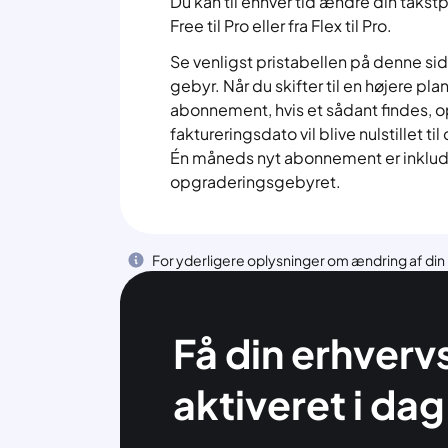
Du kan til enhver tid ændre din takstpla
Free til Pro eller fra Flex til Pro.
Se venligst pristabellen på denne s
gebyr. Når du skifter til en højere plan
abonnement, hvis et sådant findes, o
faktureringsdato vil blive nulstillet t
Én måneds nyt abonnement er inklude
opgraderingsgebyret.
For yderligere oplysninger om ændring af din pl
Få din erhver
aktiveret i dag