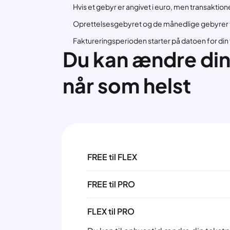
Hvis et gebyr er angivet i euro, men transaktio
Oprettelsesgebyret og de månedlige gebyrer træ
Faktureringsperioden starter på datoen for din
Du kan ændre din
når som helst
FREE til FLEX
FREE til PRO
FLEX til PRO