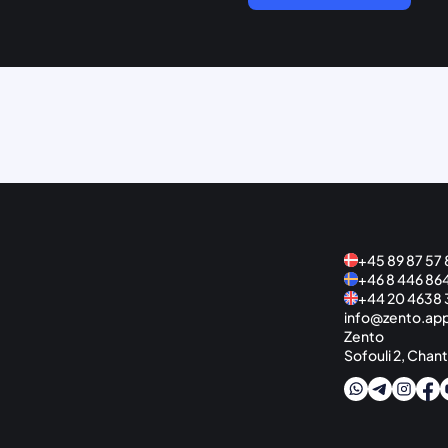
+45 89 87 57 
+46 8 446 86
+44 20 4638 
info@zento.ap
Zento
Sofouli 2, Chant