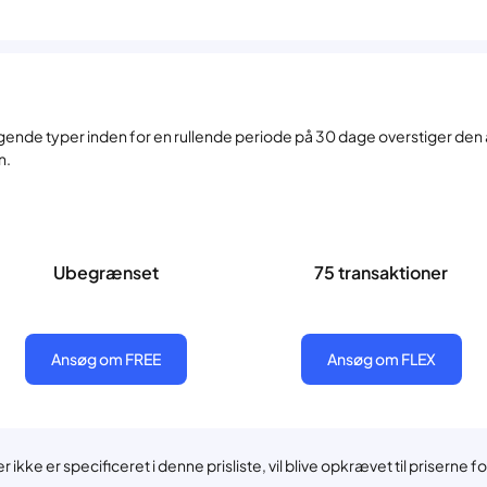
ølgende typer inden for en rullende periode på 30 dage overstiger d
n.
Ubegrænset
75 transaktioner
Ansøg om FREE
Ansøg om FLEX
r ikke er specificeret i denne prisliste, vil blive opkrævet til priser