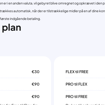
nen er i en anden valuta, vil gebyret blive omregnet og opkrævet i den
kkes automatisk, når der er tilstrækkelige midler på en af dine konti
 første indgående betaling.
 plan
€30
FLEX til FREE
€90
PRO til FLEX
€90
PRO til FREE