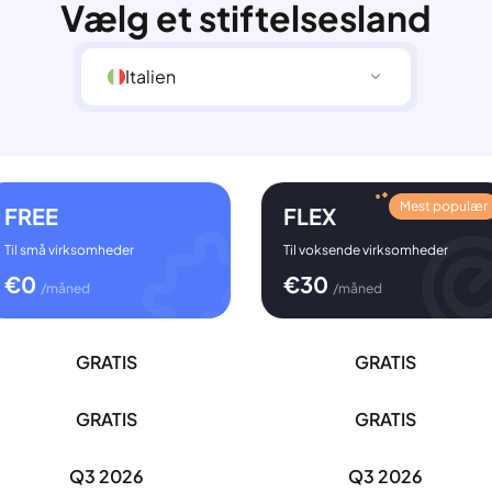
Vælg et stiftelsesland
Italien
Mest populær
FREE
FLEX
Til små virksomheder
Til voksende virksomheder
€
0
€
30
/måned
/måned
GRATIS
GRATIS
GRATIS
GRATIS
Q3 2026
Q3 2026