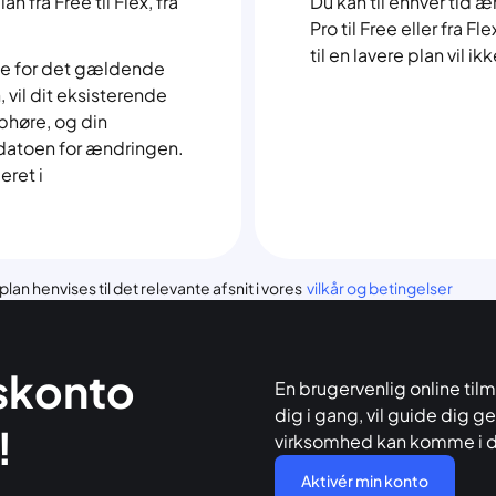
n fra Free til Flex, fra
Du kan til enhver tid æn
Pro til Free eller fra F
til en lavere plan vil i
ide for det gældende
, vil dit eksisterende
phøre, og din
il datoen for ændringen.
ret i
an henvises til det relevante afsnit i vores
vilkår og betingelser
vskonto
En brugervenlig online tilm
dig i gang, vil guide dig g
!
virksomhed kan komme i dri
Aktivér min konto